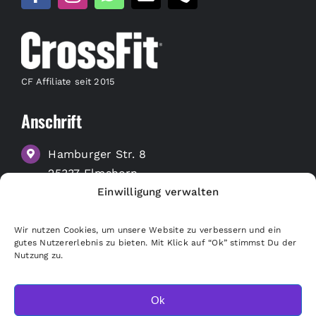
CF Affiliate seit 2015
Anschrift
Hamburger Str. 8
25337 Elmshorn
Einwilligung verwalten
zu Google Maps
Wir nutzen Cookies, um unsere Website zu verbessern und ein
Nützliche Links
gutes Nutzererlebnis zu bieten. Mit Klick auf “Ok” stimmst Du der
Nutzung zu.
Merchandise Shop
Freunde empfehlen
Ok