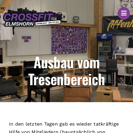
Zum
Inhalt
springen
Ausbau vom
Tresenbereich
In den letzten Tagen gab es wieder tatkräftige
Hilfe von Mitgliedern (hauptsächlich von