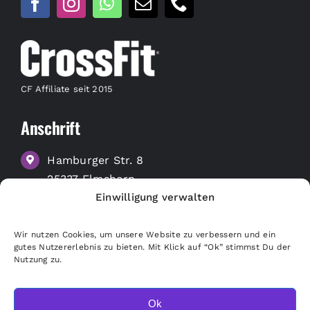
CF Affiliate seit 2015
Anschrift
Hamburger Str. 8
25337 Elmshorn
Einwilligung verwalten
zu Google Maps
Wir nutzen Cookies, um unsere Website zu verbessern und ein
Nützliche Links
gutes Nutzererlebnis zu bieten. Mit Klick auf “Ok” stimmst Du der
Nutzung zu.
Merchandise Shop
Freunde empfehlen
Ok