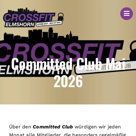
Zum
Inhalt
springen
Committed Club Mai
2026
Über den
Committed Club
würdigen wir jeden
Monat alle Mitglieder, die besonders regelmäßig