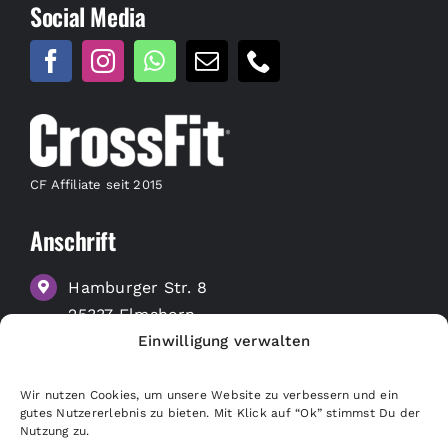
Social Media
CF Affiliate seit 2015
Anschrift
Hamburger Str. 8
25337 Elmshorn
Einwilligung verwalten
zu Google Maps
Wir nutzen Cookies, um unsere Website zu verbessern und ein
Nützliche Links
gutes Nutzererlebnis zu bieten. Mit Klick auf “Ok” stimmst Du der
Nutzung zu.