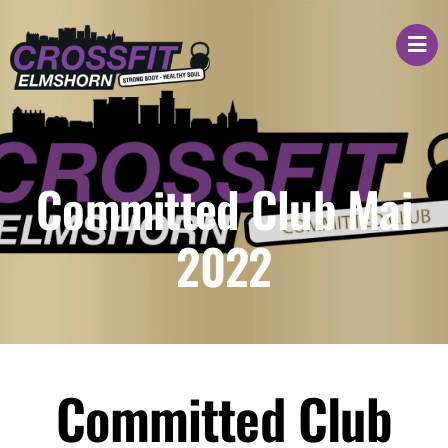
Zum
Inhalt
springen
Committed Club Mai
2022
Committed Club