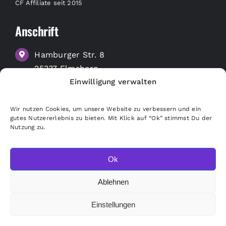
CF Affiliate seit 2015
Anschrift
Hamburger Str. 8
25337 Elmshorn
Einwilligung verwalten
zu Google Maps
Wir nutzen Cookies, um unsere Website zu verbessern und ein
Nützliche Links
gutes Nutzererlebnis zu bieten. Mit Klick auf “Ok” stimmst Du der
Nutzung zu.
Merchandise Shop
Freunde empfehlen
Ok
Kündigung
Ablehnen
Pausierung
Einstellungen
Datenschutz
Impressum