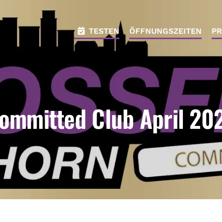
TESTEN
ÖFFNUNGSZEITEN
PR
ommitted Club April 20