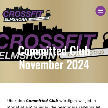
Zum
Inhalt
springen
Committed Club
November 2024
Über den
Committed Club
würdigen wir jeden
Monat alle Mitglieder, die besonders regelmäßig