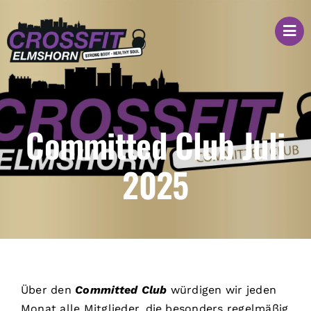
Zum
Inhalt
springen
Committed Club Juli
2025
Über den
Committed Club
würdigen wir jeden
Monat alle Mitglieder, die besonders regelmäßig