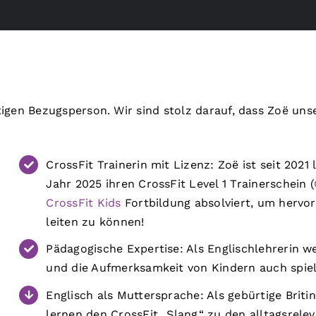
htigen Bezugsperson
. Wir sind stolz darauf, dass Zoë u
CrossFit Trainerin mit Lizenz: Zoë ist seit 2021
Jahr 2025 ihren CrossFit Level 1 Trainerschein (
CrossFit Kids
Fortbildung absolviert, um hervo
leiten zu können!
Pädagogische Expertise: Als Englischlehrerin w
und die Aufmerksamkeit von Kindern auch spiel
Englisch als Muttersprache: Als gebürtige Briti
lernen den CrossFit „Slang“ zu den alltagsrel