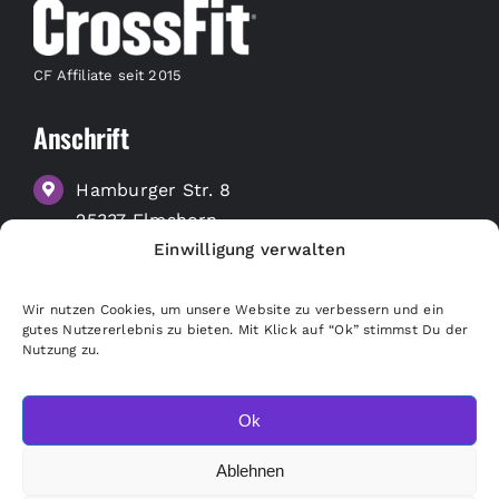
CF Affiliate seit 2015
Anschrift
Hamburger Str. 8
25337 Elmshorn
Einwilligung verwalten
zu Google Maps
Wir nutzen Cookies, um unsere Website zu verbessern und ein
Nützliche Links
gutes Nutzererlebnis zu bieten. Mit Klick auf “Ok” stimmst Du der
Nutzung zu.
Merchandise Shop
Freunde empfehlen
Ok
Kündigung
Ablehnen
Pausierung