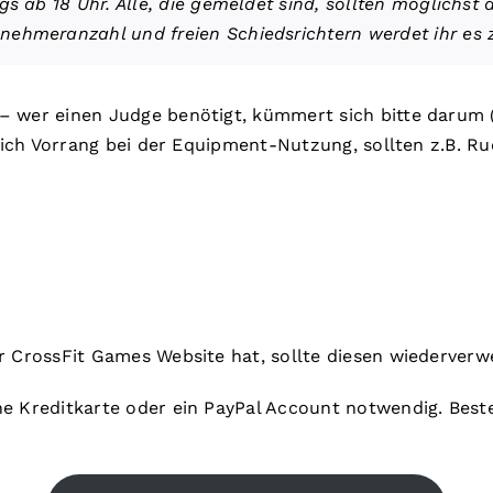
gs ab 18 Uhr. Alle, die gemeldet sind, sollten möglichst 
ehmeranzahl und freien Schiedsrichtern werdet ihr es z
– wer einen Judge benötigt, kümmert sich bitte darum 
rlich Vorrang bei der Equipment-Nutzung, sollten z.B. 
r CrossFit Games Website hat, sollte diesen wiederver
e Kreditkarte oder ein PayPal Account notwendig. Besteh