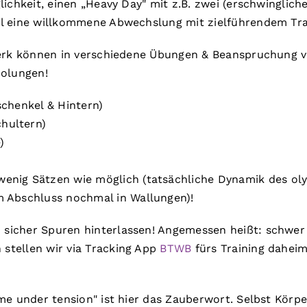
ichkeit, einen „Heavy Day" mit z.B. zwei (erschwinglich
 eine willkommene Abwechslung mit zielführendem Trai
erk können in verschiedene Übungen & Beanspruchung v
holungen!
chenkel & Hintern)
hultern)
)
 wenig Sätzen wie möglich (tatsächliche Dynamik des o
m Abschluss nochmal in Wallungen)!
sicher Spuren hinterlassen! Angemessen heißt: schwer
stellen wir via Tracking App
BTWB
fürs Training daheim
Time under tension" ist hier das Zauberwort. Selbst K