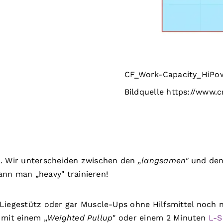
CF_Work-Capacity_HiPow
Bildquelle https://www.c
l. Wir unterscheiden zwischen den
„langsamen"
und de
nn man „heavy" trainieren!
iegestütz oder gar Muscle-Ups ohne Hilfsmittel noch n
 mit einem „
Weighted Pullup
" oder einem 2 Minuten
L-S