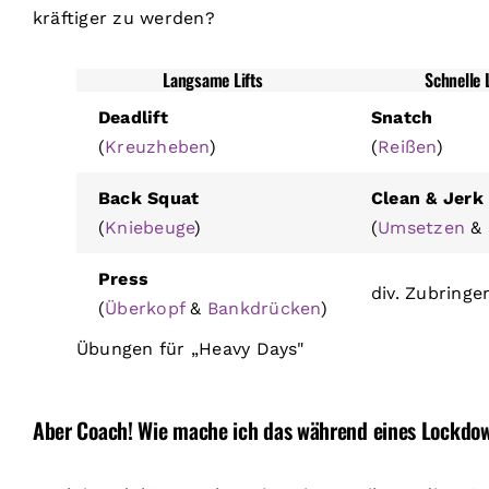
kräftiger zu werden?
Langsame Lifts
Schnelle L
Deadlift
Snatch
(
Kreuzheben
)
(
Reißen
)
Back Squat
Clean & Jerk
(
Kniebeuge
)
(
Umsetzen
&
Press
div. Zubring
(
Überkopf
&
Bankdrücken
)
Übungen für „Heavy Days"
Aber Coach! Wie mache ich das während eines Lockdo