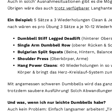
Auch in solch' Ausnahmesituationen gibt es die Mögl
Übrigen wäre das auch
trotz verfügbarer
Langhantel
Ein Beispiel:
5 Sätze a 3 Wiederholungen Clean & J
nach wären es pro Übung 3 Sätze a je 10-12 Wieder
Dumbbell Stiff Legged Deadlift
(hinterer Obers
Single Arm Dumbbell Row
(oberer Rücken & Sc
Bulgarian Split Squats
(Beine, Hintern, Balance
Shoulder Press
(Oberkörper, Arme)
Hang Power Cleans
: 40 Wiederholungen in so
Körper & bringt das Herz-Kreislauf-System zu
Mit angemessen schweren Dumbbells wird das ganz 
trotzdem saubere Ausführung! Solch Abwandlungen 
Und was, wenn ich nur leichte Dumbbells habe?
Auch kein Problem: Einfach langsamer arbeiten! „