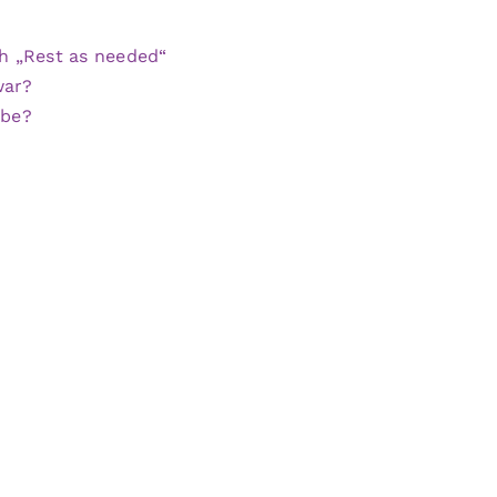
h „Rest as needed“
war?
abe?