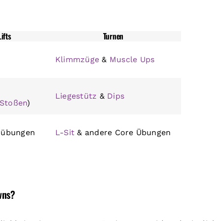
ifts
Turnen
Klimmzüge
&
Muscle Ups
Liegestütz
&
Dips
Stoßen
)
erübungen
L-Sit
& andere Core Übungen
wns?