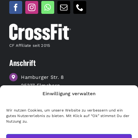
CF Affiliate seit 2015
Anschrift
Hamburger Str. 8
25337 Elmshorn
Einwilligung verwalten
zu Google Maps
Wir nutzen Cookies, um unsere Website zu verbessern und ein
Nützliche Links
gutes Nutzererlebnis zu bieten. Mit Klick auf “Ok” stimmst Du der
Nutzung zu.
Merchandise Shop