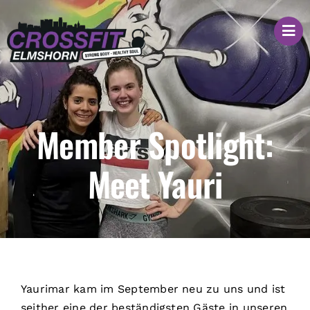
Zum
Inhalt
springen
Member Spotlight:
Meet Yauri
Yaurimar kam im September neu zu uns und ist
seither eine der beständigsten Gäste in unseren