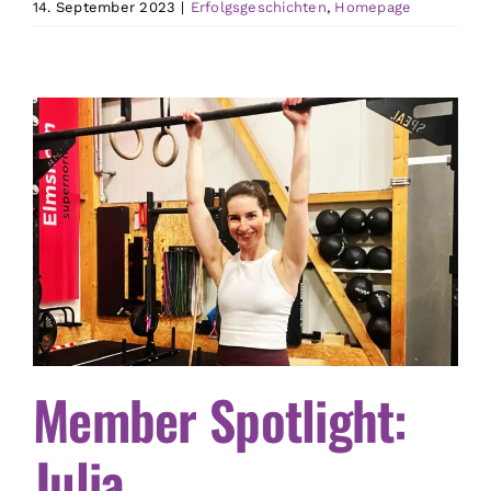
14. September 2023
|
Erfolgsgeschichten
,
Homepage
Member Spotlight:
Julia