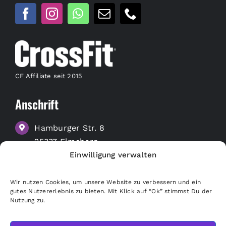
CF Affiliate seit 2015
Anschrift
Hamburger Str. 8
25337 Elmshorn
Einwilligung verwalten
zu Google Maps
Wir nutzen Cookies, um unsere Website zu verbessern und ein
Nützliche Links
gutes Nutzererlebnis zu bieten. Mit Klick auf “Ok” stimmst Du der
Nutzung zu.
Merchandise Shop