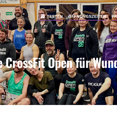
TESTEN
ÖFFNUNGSZEITEN
PR
 CrossFit Open für Wun