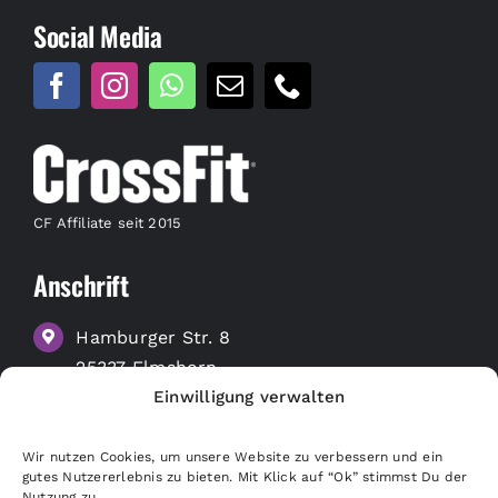
Social Media
CF Affiliate seit 2015
Anschrift
Hamburger Str. 8
25337 Elmshorn
Einwilligung verwalten
zu Google Maps
Wir nutzen Cookies, um unsere Website zu verbessern und ein
Nützliche Links
gutes Nutzererlebnis zu bieten. Mit Klick auf “Ok” stimmst Du der
Nutzung zu.